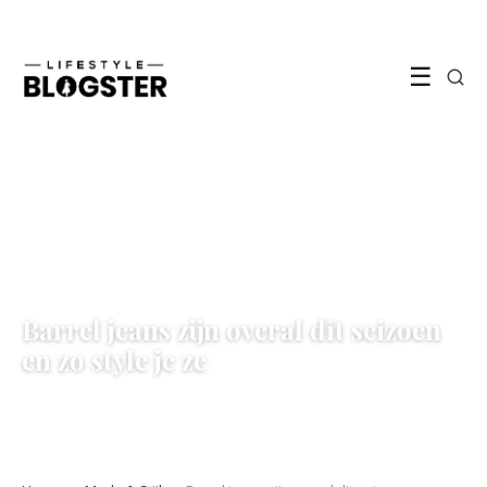
☰
MODE & STIJL
Barrel jeans zijn overal dit seizoen
en zo style je ze
31 May 2026
·
6 min leestijd