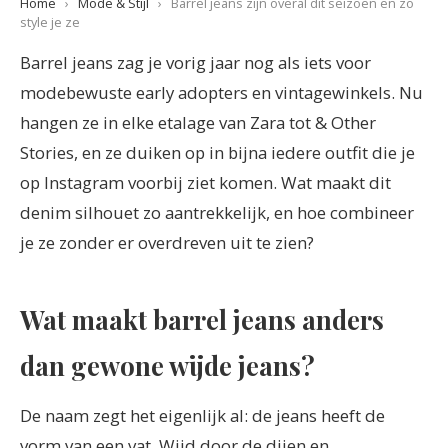
Home
›
Mode & Stijl
›
Barrel jeans zijn overal dit seizoen en zo
style je ze
Barrel jeans zag je vorig jaar nog als iets voor
modebewuste early adopters en vintagewinkels. Nu
hangen ze in elke etalage van Zara tot & Other
Stories, en ze duiken op in bijna iedere outfit die je
op Instagram voorbij ziet komen. Wat maakt dit
denim silhouet zo aantrekkelijk, en hoe combineer
je ze zonder er overdreven uit te zien?
Wat maakt barrel jeans anders
dan gewone wijde jeans?
De naam zegt het eigenlijk al: de jeans heeft de
vorm van een vat. Wijd door de dijen en