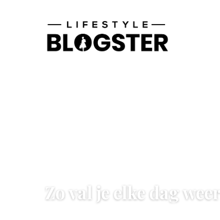
GEZONDHEID & WELZIJN
Zo val je elke dag weer
9 February 2022
·
2 min leestijd