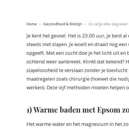
Home
›
Gezondheid & Welzijn
›
Zo val je elke dag weer 
Je kent het gevoel. Het is 23.00 uur, je bent 
steeds niet slapen. Je woelt en draait nog een
opgeeft. Met een zucht doe je het licht uit en
ochtend weer aanbreekt. Klinkt dat bekend? H
slapeloosheid te verslaan zonder je toevlucht
maatregelen zoals chirurgie (hoewel die nodig 
werken). Deze vijf methoden moeten helpen om
1) Warme baden met Epsom z
Het warme water en het magnesium in het zout