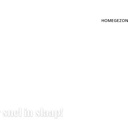
HOME
GEZON
 snel in slaap!